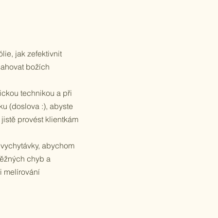
lie, jak zefektivnit
dosahovat božích
ickou technikou a při
u (doslova :), abyste
 jistě provést klientkám
a vychytávky, abychom
 běžných chyb a
i melírování