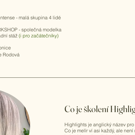
Intense - malá skupina 4 lidé
RKSHOP - společná modelka
dní stáž
(i pro začátečníky)
nice
e Rodová
Co je školení Highli
Highlights je anglický název pro 
Co je melír ví asi každý, ale není 