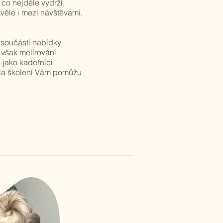
 co nejdéle vydrží,
věle i mezi návštěvami,
u součástí nabídky
však melírování
 jako kadeřníci
 Na školení Vám pomůžu