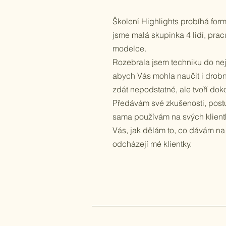
Školení Highlights probíhá for
jsme malá skupinka 4 lidí, pra
modelce.​
Rozebrala jsem techniku do nej
abych Vás mohla naučit i drobn
zdát nepodstatné, ale tvoří dok
Předávám své zkušenosti, postu
sama používám na svých klient
Vás, jak dělám to, co dávám na
odcházejí mé klientky.​