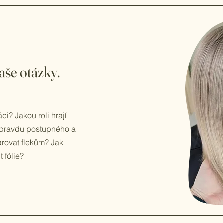
še otázky.
? Jakou roli hrají
 opravdu postupného a
rovat flekům? Jak
t fólie?