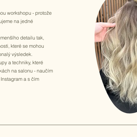
mou workshopu - protože
cujeme na jedné
menšího detailu tak,
osti, které se mohou
onalý výsledek.
py a techniky, které
kách na salonu - naučím
 Instagram a s čím