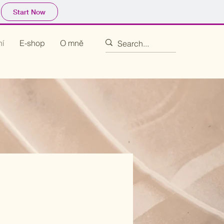
Start Now
ní
E-shop
O mně