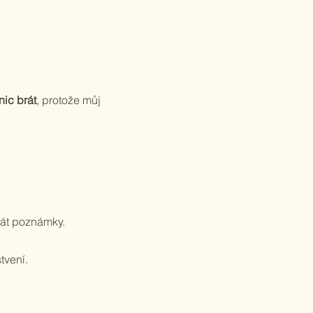
nic brát
, protože můj
sát poznámky.
tvení.