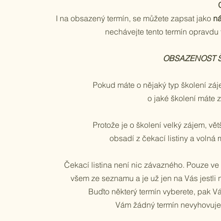
I na obsazený termín, se můžete zapsat jako
ná
nechávejte tento termín opravdu 
OBSAZENOST ŠK
Pokud máte o nějaký typ školení záj
o jaké školení máte z
Protože je o školení velký zájem, vě
obsadí z čekací listiny a volná 
Čekací listina není nic závazného. Pouze ve 
všem ze seznamu a je už jen na Vás jestli 
Buďto některý termín vyberete, pak 
Vám žádný termín nevyhovuje 