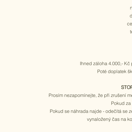
d
ce
t
Ihned záloha 4.000,- Kč 
Poté doplatek šk
STO
Prosím nezapomínejte, že p
ři zrušení 
Pokud za
Pokud se náhrada najde - odečítá se ze
vynaložený čas na ko